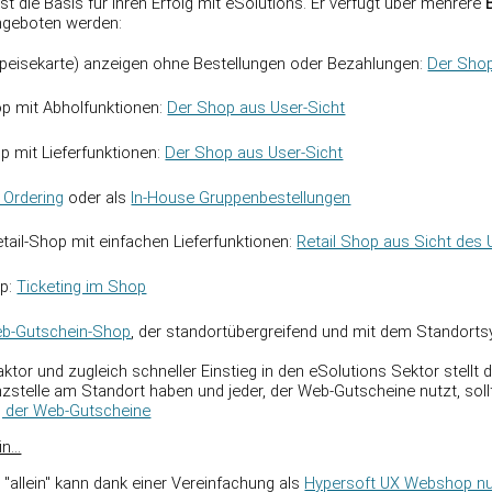
t die Basis für Ihren Erfolg mit eSolutions. Er verfügt über mehrere
ngeboten werden:
(Speisekarte) anzeigen ohne Bestellungen oder Bezahlungen:
Der Shop
p mit Abholfunktionen:
Der Shop aus User-Sicht
 mit Lieferfunktionen:
Der Shop aus User-Sicht
 Ordering
oder als
In-House Gruppenbestellungen
tail-Shop mit einfachen Lieferfunktionen:
Retail Shop aus Sicht des 
op:
Ticketing im Shop
b-Gutschein-Shop
, der standortübergreifend und mit dem Standorts
aktor und zugleich schneller Einstieg in den eSolutions Sektor stellt 
stelle am Standort haben und jeder, der Web-Gutscheine nutzt, sollte
g der Web-Gutscheine
...
allein" kann dank einer Vereinfachung als
Hypersoft UX Webshop nu