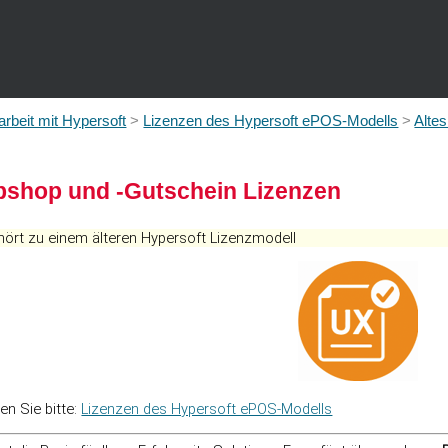
Zu Hauptinhalt springen
beit mit Hypersoft
>
Lizenzen des Hypersoft ePOS-Modells
>
Alte
bshop und -Gutschein Lizenzen
ört zu einem älteren Hypersoft Lizenzmodell
en Sie bitte:
Lizenzen des Hypersoft ePOS-Modells