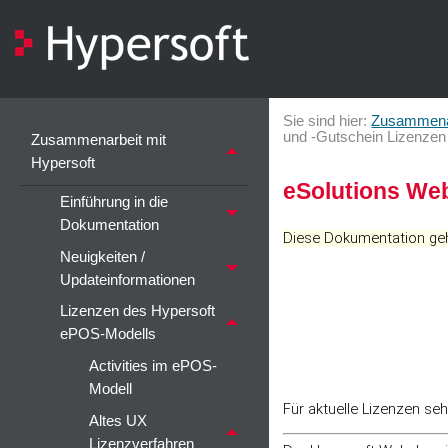
Sie sind hier:
Zusammenar
und -Gutschein Lizenzen
Zusammenarbeit mit
Hypersoft
eSolutions We
Einführung in die
Dokumentation
Diese Dokumentation geh
Neuigkeiten /
Updateinformationen
Lizenzen des Hypersoft
ePOS-Modells
Activities im ePOS-
Modell
Für aktuelle Lizenzen seh
Altes UX
Lizenzverfahren