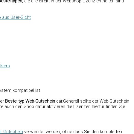
Bestelltypen
, die alle direkt in der Webshop-Lizenz enthalten sind
 aus User-Sicht
Users
ystem kompatibel ist
der
Bestelltyp Web-Gutschein
dar.Generell sollte der Web-Gutschein
 auch den Shop dafür aktivieren die Lizenzen hierfür finden Sie
r Gutschein
verwendet werden, ohne dass Sie den kompletten