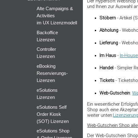
Der Hypersoft Webshop is
und Ihnen zur Auswahl a
Alte Campaigns &
Activities
Stöbern
- Artikel 
im UX Lizenzmodell
Abholung
- Websho
Backoffice
Lizenzen
Lieferung
- Webshop
Controller
Im Haus
-
In-House
Lizenzen
eBooking
Handel
- Simpler Re
Reservierungs-
Tickets
- Ticketsh
Lizenzen
eSolutions
Web-Gutschein
:
We
Lizenzen
Ein wesentlicher Erfolgsf
eSolutions Self
Shop auch eine Akzeptanz
Order Kiosk
weiter unten:
Lizenzierun
(SOT) Lizenzen
Web-Gutschein Shop allein
eSolutions Shop
Der Web-Gutschein Shop "