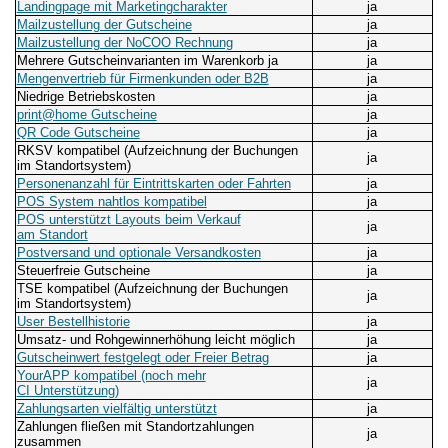
Landingpage mit Marketingcharakter
ja
Mailzustellung der Gutscheine
ja
Mailzustellung der NoCOO Rechnung
ja
Mehrere Gutscheinvarianten im Warenkorb ja
ja
Mengenvertrieb für Firmenkunden oder B2B
ja
Niedrige Betriebskosten
ja
print@home Gutscheine
ja
QR Code Gutscheine
ja
RKSV kompatibel (Aufzeichnung der Buchungen
ja
im Standortsystem)
Personenanzahl für Eintrittskarten oder Fahrten
ja
POS System nahtlos kompatibel
ja
POS unterstützt Layouts beim Verkauf
ja
am Standort
Postversand und optionale Versandkosten
ja
Steuerfreie Gutscheine
ja
TSE kompatibel (Aufzeichnung der Buchungen
ja
im Standortsystem)
User Bestellhistorie
ja
Umsatz- und Rohgewinnerhöhung leicht möglich
ja
Gutscheinwert festgelegt oder Freier Betrag
ja
YourAPP kompatibel (noch mehr
ja
CI Unterstützung)
Zahlungsarten vielfältig unterstützt
ja
Zahlungen fließen mit Standortzahlungen
ja
zusammen