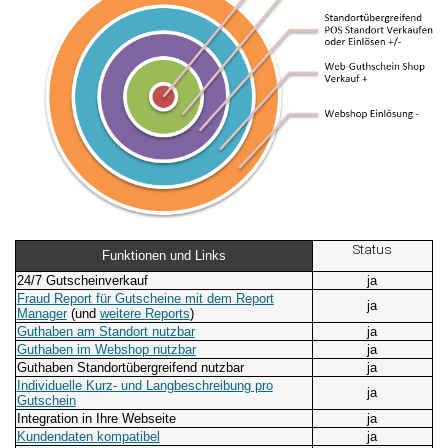
Status
Funktionen und Links
24/7 Gutscheinverkauf
ja
Fraud Report für Gutscheine mit dem Report
ja
Manager
(und
weitere Reports
)
Guthaben am Standort nutzbar
ja
Guthaben im Webshop nutzbar
ja
Guthaben Standortübergreifend nutzbar
ja
Individuelle Kurz- und Langbeschreibung pro
ja
Gutschein
Integration in Ihre Webseite
ja
Kundendaten kompatibel
ja