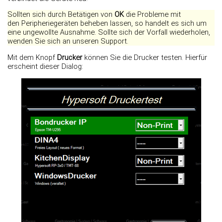
Sollten sich durch Betätigen von
OK
die Probleme mit
den Peripheriegeräten beheben lassen, so handelt es sich um
eine ungewollte Ausnahme. Sollte sich der Vorfall wiederholen,
wenden Sie sich an unseren Support.
Mit dem Knopf
Drucker
können Sie die Drucker testen. Hierfür
erscheint dieser Dialog: