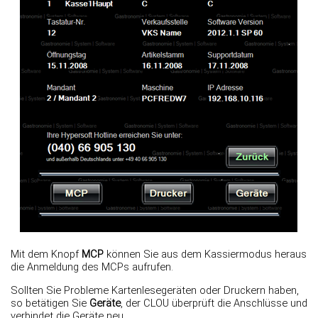
Mit dem Knopf
MCP
können Sie aus dem Kassiermodus heraus
die Anmeldung des MCPs aufrufen.
Sollten Sie Probleme Kartenlesegeräten oder Druckern haben,
so betätigen Sie
Geräte
, der CLOU überprüft die Anschlüsse und
verbindet die Geräte neu.