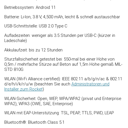
Betriebssystem: Android 11
Batterie: Li-Ion, 3.8 V, 4,500 mAh, leicht & schnell austauschbar
USB-Schnittstelle: USB 2.0 Type C
Aufladezeiten: weniger als 3.5 Stunden per USB-C (kürzer in
Ladeschale)
Akkulaufzeit: bis zu 12 Stunden
Sturzfallsicherheit getestet bei: 550-mal bei einer Höhe von
0,5m / mehrfache Stürze auf Beton auf 1,5m Höhe gemäß MIL-
STD 810G
WLAN (Wi-Fi Alliance certified): IEEE 802.11 a/b/g/n/ac & 802.11
d/e/h/i/k/r/u/w (beachten Sie auch
Administratoren und
Installer zum Rocket
)
WLAN-Sicherheit: Open, WEP, WPA/WPA2 (privat und Enterprise
WPA2), WPA3 (OWE, SAE, Enterprise)
WLAN mit EAP-Unterstützung: TSL, PEAP, TTLS, PWD, LEAP
Bluetooth®: Bluetooth Class 5.1