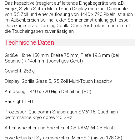
Das kapazitive (reagiert auf leitende Eingabegeräte wie z.B.
Finger, Stylus Stifte) Multi Touch Display mit einer Diagonale
von 5.5 Zoll und einer Auflösung von 1440 x 720 Pixeln ist auch
im Außenbereich bei indirekter Sonneneinstrahlung gut lesbar.
Das eingesetzte Corning Gorilla Glass 5 ist robust und nimmt
die Toucheingaben zuverlässig an.
Technische Daten
Größe: Höhe 159 mm, Breite 75 mm, Tiefe 19.3 mm (bei
Scanner) / 14,4 mm (sonstiges Gerät)
Gewicht: 258 g
Display: Gorilla Glass 5, 5.5 Zoll Multi-Touch kapazitiv
Auflösung: 1440 x 720 High Definition (HQ)
Backlight: LED
Prozessor: Qualcomm Snapdragon SM6115, Quad high-
performance Kryo cores 2.0 GHz
Arbeitsspeicher und Speicher: 4 GB RAM/ 64 GB Flash
Erweiterbarkeit Systemspeicher: MicroSD (bis zu 128 GB)