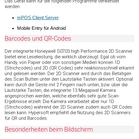
Das Gerät kann für die folgenden Programme verwendet
werden:
mPOS Client Server
Mobile Entry für Android
Barcodes und QR-Codes
Der integrierte Honeywell S0703 high Performance 2D Scanner
bietet eine Leseleistung, die wirklich überzeugt. Egal ob vom
Handy, von Papier oder von sonstigen Medien können 1D
(Strichcodes) und 2D (QR Codes) sehr reaktionsschnell erkannt
und gelesen werden. Der 2D Scanner wird durch das Betätigen
des Scan Butten unter den Lautstärke Tasten aktiviert. Optional
kann durch die Geste mit 2 Fingern nach unten, bzw. über die
Lautstärke Tasten, die integrierte 13 Megapixel Kamera
angesprochen werden, welche ebenfalls sehr gute Scan-
Ergebnisse erzielt. Die Kamera verarbeitet aber nur 1D
(Strichcodes) während der 2D Scanner zudem auch QR Codes
lesen kann. Hypersoft empfiehlt die Nutzung des 2D Scanners
für QR und Barcodes.
Besonderheiten beim Bildschirm