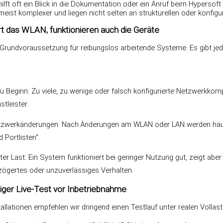
hilft oft ein Blick in die Dokumentation oder ein Anruf beim Hypers
eist komplexer und liegen nicht selten an strukturellen oder konfi
rt das WLAN, funktionieren auch die Geräte
e Grundvoraussetzung für reibungslos arbeitende Systeme. Es gibt jedo
:
zu Beginn: Zu viele, zu wenige oder falsch konfigurierte Netzwerkkom
stleister.
zwerkänderungen: Nach Änderungen am WLAN oder LAN werden häuf
 Portlisten“.
er Last: Ein System funktioniert bei geringer Nutzung gut, zeigt aber 
zögertes oder unzuverlässiges Verhalten.
iger Live-Test vor Inbetriebnahme
allationen empfehlen wir dringend einen Testlauf unter realen Vollas