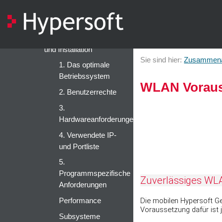
Begrenzungen und
Methoden
Systemlandschaft
und Installation
Sie sind hier:
Zusammenar
1. Das optimale
Betriebssystem
WLAN Voraus
2. Benutzerrechte
3.
Hardwareanforderungen
4. Verwendete IP-
und Portliste
5.
Programmspezifische
Zuverlässiges WLA
Anforderungen
Die mobilen Hypersoft Ge
Performance
Voraussetzung dafür ist 
Subsysteme