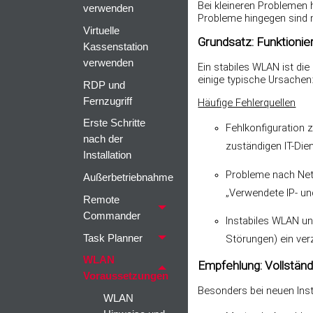
Bei kleineren Problemen 
verwenden
Probleme hingegen sind m
Virtuelle
Grundsatz: Funktionie
Kassenstation
verwenden
Ein stabiles WLAN ist di
einige typische Ursachen
RDP und
Fernzugriff
Häufige Fehlerquellen
Erste Schritte
Fehlkonfiguration 
nach der
zuständigen IT-Dien
Installation
Probleme nach Net
Außerbetriebnahme
„Verwendete IP- und
Remote
Commander
Instabiles WLAN unt
Task Planner
Störungen) ein ver
WLAN
Empfehlung: Vollständ
Voraussetzungen
Besonders bei neuen Inst
WLAN