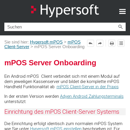
Zu Hauptinhalt springen
Sie sind hier:
Hypersoft mPOS
>
mPOS
Client-Server
>
mPOS Server Onboarding
mPOS Server Onboarding
Ein Android mPOS Client verbindet sich mit einem Modul auf
dem jeweiligen Kassenserver und bildet die komplette mPOS
Handheld Funktionalität ab:
mPOS Client-Server in der Praxis
In der ersten Version werden
Adyen Android Zahlungsterminals
unterstützt.
Einrichtung des mPOS Client-Server Systems
Die Einrichtung erfolgt identisch zum normalen mPOS System
wie Sie unter
Hypersoft mPOS einstellen
beschrieben ist. Für