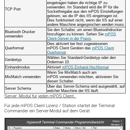
eingetragen haben die richtige IP zu
verwenden. Im Standard wird die IP für die
TCP Port
Socketfreigabe aus den mPOS Einstellungen
gelesen, wo die IP des IIS eingetragen ist.
Dies funktioniert nicht, wenn der IIS auf einer
andere Maschine angesprochen werden muss.
Sie den Schalter, um einen Bluetoothdrucker
Bluetooth Drucker
hinzufügen zu können. Sehen Sie
mPOS
verwenden
Client-Server in der Praxis
.
Dies aktiviert bei fest zugewiesenen
Querformat
mPOS Client Geräten das
mPOS Client
Querformat
.
Wählen Sie Standard-Gerätetyp oder den
Gerätetyp
Orderman 10.
Einhandmodus
Aktiviert
mPOS Einhand Hochformat
Wenn Sie MixMatch auch am
MixMatch verwenden
mPOS verwenden möchten, aktivieren Sie
diesen Schalter.
Über das Server-Schema wird ausgewählt, auf
Server Schema
welcher Maschine der IIS läuft.
Server -Modul für jeden mPOS Client...
Für jede mPOS Client Lizenz / Station startet der Terminal
Commander ein Server-Modul auf dem Gerät: