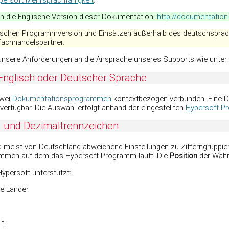
h die Englische Version dieser Dokumentation:
http://documentation
glischen Programmversion und Einsätzen außerhalb des deutschsprac
Fachhandelspartner.
 unsere Anforderungen an die Ansprache unseres Supports wie unte
Englisch oder Deutscher Sprache
zwei
Dokumentationsprogrammen
kontextbezogen verbunden. Eine D
 verfügbar. Die Auswahl erfolgt anhand der eingestellten
Hypersoft P
g und Dezimaltrennzeichen
nd meist von Deutschland abweichend Einstellungen zu Zifferngrupp
mmen auf dem das Hypersoft Programm läuft. Die
Position
der Währ
Hypersoft unterstützt:
ge Länder
t: