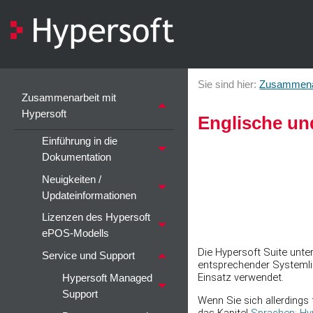
Sie sind hier:
Zusammenar
Zusammenarbeit mit
Hypersoft
Englische und
Einführung in die
Dokumentation
Neuigkeiten /
Updateinformationen
Lizenzen des Hypersoft
ePOS-Modells
Die Hypersoft Suite unte
Service und Support
entsprechender Systemli
Einsatz verwendet.
Hypersoft Managed
Support
Wenn Sie sich allerdings 
das Kapitel
Sprachen: Hy