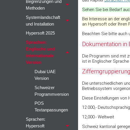
Begrenzungen und
Methoden
Sehen Sie bei Bedarf auc
Systemlandschaft
Bei Interesse an der en
an Hypersoft oder Ihren 
und Installation
Hypersoft 2025
Beachten Sie bitte auch
Sprachen:
Dokumentation in 
Englische und
Die Programm sind mit 
internationale
ist in Englischer Sprache
Version
Zifferngruppierun
Dubai UAE
Version
Die unterschiedlichen u
Schweizer
Betriebssystem vorgeno
Programmversion
Diese Einstellungen von 
POS
12.000,- Deutschsprachi
Textanpassungen
12,000.- Weltweit
Sprachen:
Hypersoft
Schweiz kantonal geregel