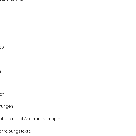
op
)
gen
rungen
 Abfragen und Änderungsgruppen
chreibungstexte