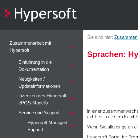
Sie sind hier:
Zusammenar
Zusammenarbeit mit
Hypersoft
Sprachen: Hy
Einführung in die
Dokumentation
Neuigkeiten /
Updateinformationen
Lizenzen des Hypersoft
ePOS-Modells
In einer zusammenwachse
Service und Support
geht es in diesem Kapite
Hypersoft Managed
Wenn Sie allerdings an ei
Support
Hypersoft Portal für Pr