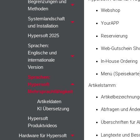
Begrenzungen und
Methoden
Webshop
Systemlandschaft
YourAPP
und Installation
Reservierung
Hypersoft 2025
Sprachen:
Web-Gutschein Sh
Englische und
internationale
In-House Ordering
Version
Menü (Speisekarte
Sprachen:
Hypersoft
Artikelstamm:
Mehrsprachfähigkeit
Artikelbezeichnun
Artikeldaten
KI Übersetzung
Abfragen und Ände
Hypersoft
Überschriften für
Produktvideos
Langtexte und Bes
Hardware für Hypersoft